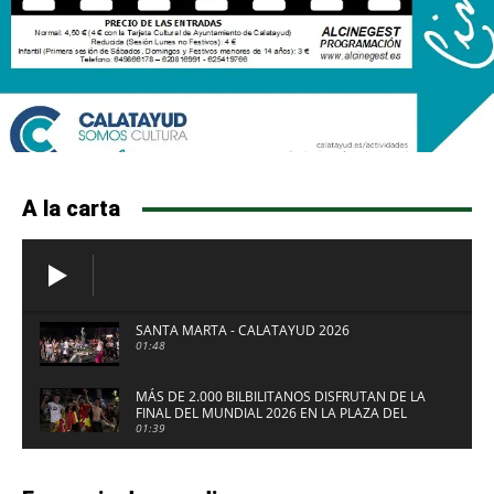
A la carta
SANTA MARTA - CALATAYUD 2026
01:48
MÁS DE 2.000 BILBILITANOS DISFRUTAN DE LA
FINAL DEL MUNDIAL 2026 EN LA PLAZA DEL
FUERTE DE CALATAYUD
01:39