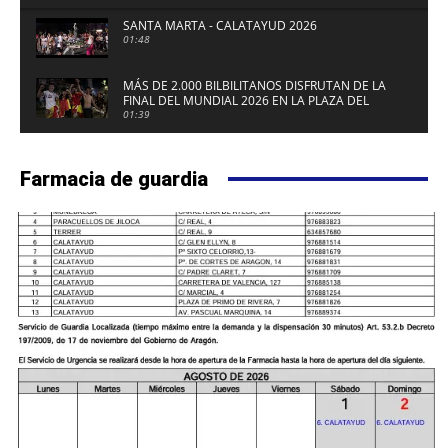
SANTA MARTA - CALATAYUD 2026
01:48
MÁS DE 2.000 BILBILITANOS DISFRUTAN DE LA
FINAL DEL MUNDIAL 2026 EN LA PLAZA DEL
FUERTE DE CALATAYUD
01:39
Farmacia de guardia