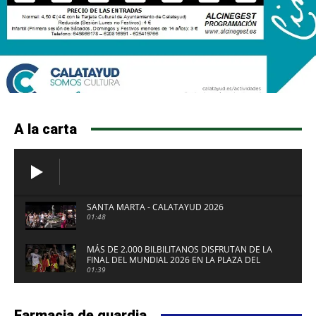
A la carta
SANTA MARTA - CALATAYUD 2026
01:48
MÁS DE 2.000 BILBILITANOS DISFRUTAN DE LA
FINAL DEL MUNDIAL 2026 EN LA PLAZA DEL
FUERTE DE CALATAYUD
01:39
Farmacia de guardia