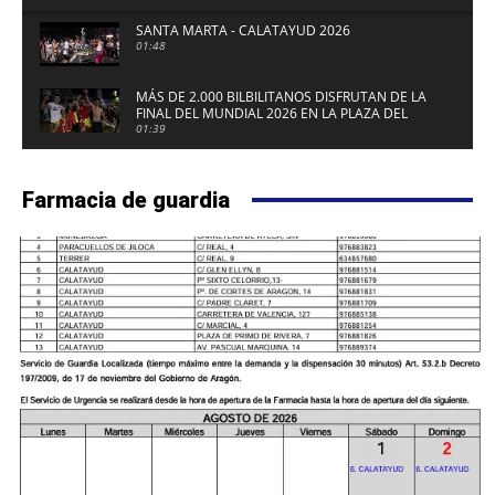
SANTA MARTA - CALATAYUD 2026
01:48
MÁS DE 2.000 BILBILITANOS DISFRUTAN DE LA
FINAL DEL MUNDIAL 2026 EN LA PLAZA DEL
FUERTE DE CALATAYUD
01:39
Farmacia de guardia