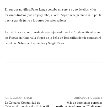
En sus dos novillos, Pérez Langa cortaba una oreja a uno de ellos, y los
máximos trofeos (dos orejas y rabo) al otro. Algo que le permitía salir por la
puerta grande junto a los otros dos rejoneadores.
La próxima cita confirmada de este rejoneador será el 18 de septiembre en
las Fiestas en Honor a la Virgen de la Peña de Tordesillas donde compartirá
cartel con Sebastián Hernández y Sergio Pérez.
Facebook
Twitter
Pinterest
ARTÍCULO ANTERIOR
ARTÍCULO SIGUIENTE
La Comarca Comunidad de
Más de doscientas personas
Calatayud organiza el próximo 20
participarán el próximo 26 de mayo