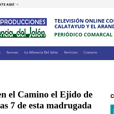
ATE AQUÍ
TELEVISIÓN ONLINE C
CALATAYUD Y EL ARAN
PERIÓDICO COMARCAL
s
Sucesos
La Afluencia Del Jalón
Servicios
Contacto
en el Camino el Ejido de
C
las 7 de esta madrugada