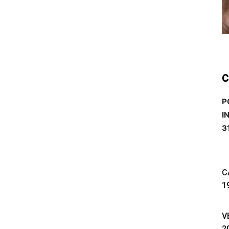
C
P
I
3
C
1
V
2