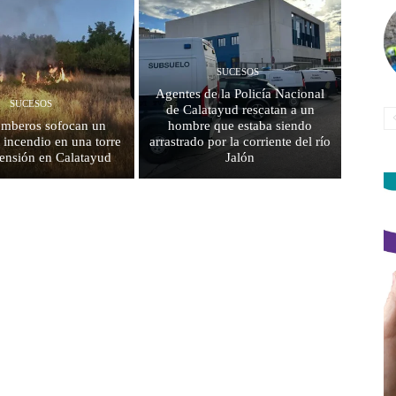
SUCESOS
Agentes de la Policía Nacional
SUCESOS
de Calatayud rescatan a un
mberos sofocan un
hombre que estaba siendo
 incendio en una torre
arrastrado por la corriente del río
 tensión en Calatayud
Jalón