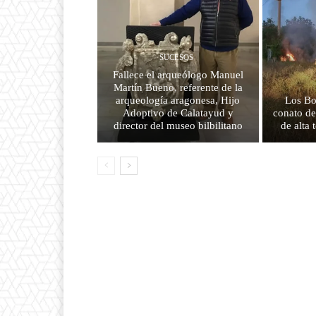
SUCESOS
Fallece el arqueólogo Manuel
Martín Bueno, referente de la
arqueología aragonesa, Hijo
Los Bo
Adoptivo de Calatayud y
conato de
director del museo bilbilitano
de alta