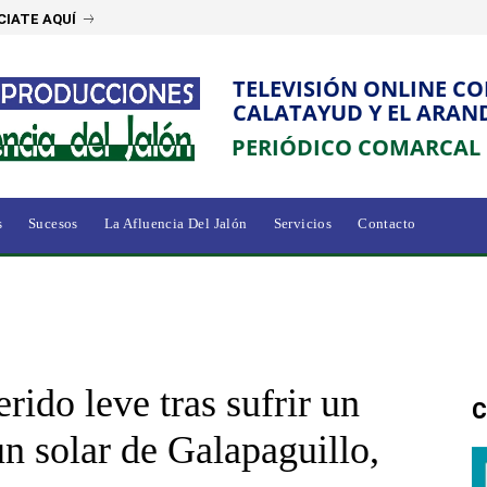
IATE AQUÍ
TELEVISIÓN ONLINE C
CALATAYUD Y EL ARAN
PERIÓDICO COMARCAL
s
Sucesos
La Afluencia Del Jalón
Servicios
Contacto
rido leve tras sufrir un
C
un solar de Galapaguillo,