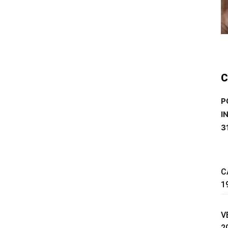
C
P
I
3
C
1
V
2