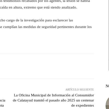
s testimonios recabados por los agentes, la lesión se habría
aída en altura, extremo que está siendo analizado.
echo cargo de la investigación para esclarecer las
 se cumplían las medidas de seguridad pertinentes durante los
witter
Pinterest
WhatsApp
N
ARTÍCULO SIGUIENTE
La Oficina Municipal de Información al Consumidor
ncia
de Calatayud tramitó el pasado año 2025 un centenar
nta
de expedientes