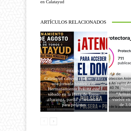
en Calatayud
ARTÍCULOS RELACIONADOS
FIESTAS
Calatayud calienta motores para
una jornada histórica de
El impac
Hermanamiento Peñista este
Prote
sábado en la Plaza de Toros:
“Armant
charanga, paella y becerrada
vuelve vir
para peñistas
de 3.0