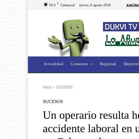
C
30.4
Calatayud
jueves, 6 agosto 2026
ANÚNC
Actualidad
Comarcas
Regional
Deporte
Inicio
SUCESOS
SUCESOS
Un operario resulta he
accidente laboral en 