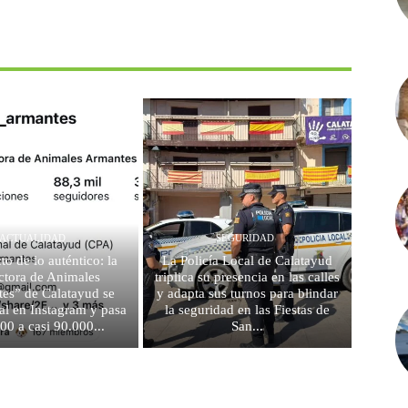
ACTUALIDAD
SEGURIDAD
to de lo auténtico: la
La Policía Local de Calatayud
ctora de Animales
triplica su presencia en las calles
es” de Calatayud se
y adapta sus turnos para blindar
al en Instagram y pasa
la seguridad en las Fiestas de
00 a casi 90.000...
San...