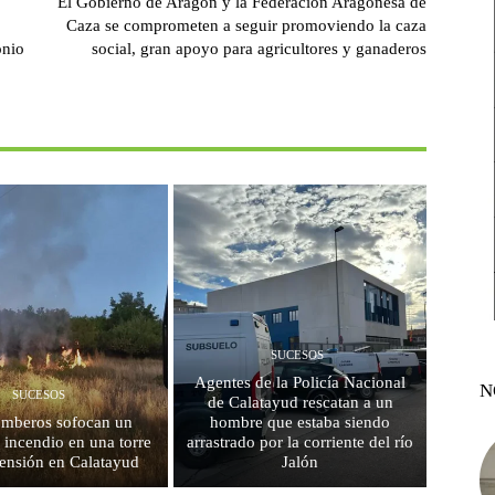
El Gobierno de Aragón y la Federación Aragonesa de
Caza se comprometen a seguir promoviendo la caza
onio
social, gran apoyo para agricultores y ganaderos
SUCESOS
Agentes de la Policía Nacional
N
SUCESOS
de Calatayud rescatan a un
mberos sofocan un
hombre que estaba siendo
 incendio en una torre
arrastrado por la corriente del río
 tensión en Calatayud
Jalón