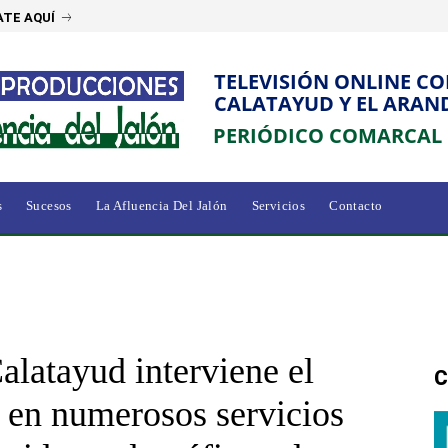
TE AQUÍ
TELEVISIÓN ONLINE C
CALATAYUD Y EL ARAN
PERIÓDICO COMARCAL
s
Sucesos
La Afluencia Del Jalón
Servicios
Contacto
alatayud interviene el
C
 en numerosos servicios