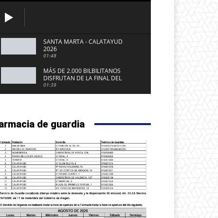
SANTA MARTA - CALATAYUD
2026
01:48
MÁS DE 2.000 BILBILITANOS
DISFRUTAN DE LA FINAL DEL
MUNDIAL 2026 EN LA PLAZA DEL
01:39
FUERTE DE CALATAYUD
armacia de guardia