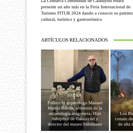
La Comarca Comunidad de Calatayud estará
presente un año más en la Feria Internacional de
Turismo FITUR 2024 dando a conocer su patrim
cultural, turístico y gastronómico
ARTÍCULOS RELACIONADOS
SUCESOS
Fallece el arqueólogo Manuel
Martín Bueno, referente de la
arqueología aragonesa, Hijo
Los Bo
Adoptivo de Calatayud y
conato de
director del museo bilbilitano
de alta