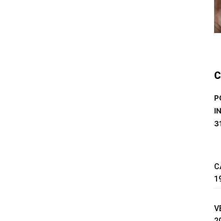
C
P
I
3
C
1
V
2