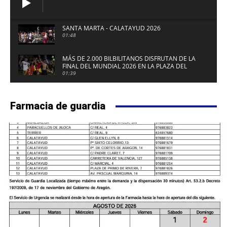
SANTA MARTA - CALATAYUD 2026
01:48
MÁS DE 2.000 BILBILITANOS DISFRUTAN DE LA
FINAL DEL MUNDIAL 2026 EN LA PLAZA DEL
FUERTE DE CALATAYUD
01:39
Farmacia de guardia