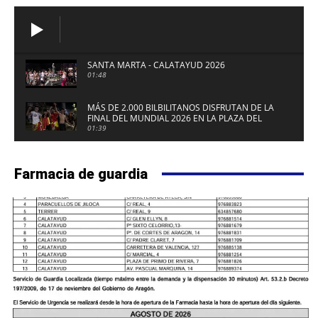
SANTA MARTA - CALATAYUD 2026
01:48
MÁS DE 2.000 BILBILITANOS DISFRUTAN DE LA
FINAL DEL MUNDIAL 2026 EN LA PLAZA DEL
FUERTE DE CALATAYUD
01:39
Farmacia de guardia