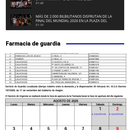
01:48
MÁS DE 2.000 BILBILITANOS DISFRUTAN DE LA
FINAL DEL MUNDIAL 2026 EN LA PLAZA DEL
FUERTE DE CALATAYUD
01:39
Farmacia de guardia