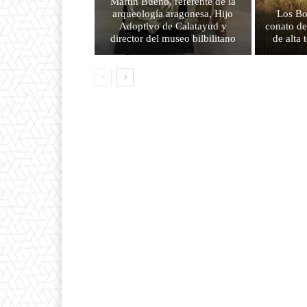
Martín Bueno, referente de la
arqueología aragonesa, Hijo
Los Bo
Adoptivo de Calatayud y
conato de
director del museo bilbilitano
de alta