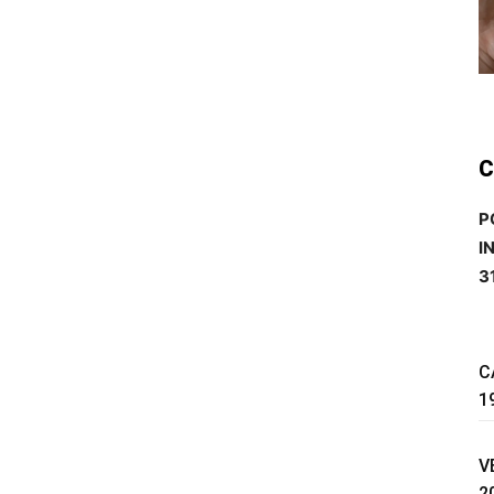
C
P
I
3
C
1
V
2