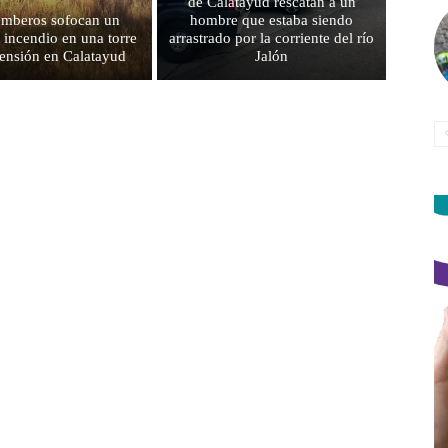
de Calatayud rescatan a un
mberos sofocan un
hombre que estaba siendo
 incendio en una torre
arrastrado por la corriente del río
 tensión en Calatayud
Jalón