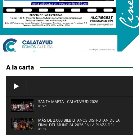
A la carta
SANTA MARTA - CALATAYUD 2026
01:48
MÁS DE 2.000 BILBILITANOS DISFRUTAN DE LA
FINAL DEL MUNDIAL 2026 EN LA PLAZA DEL
FUERTE DE CALATAYUD
01:39