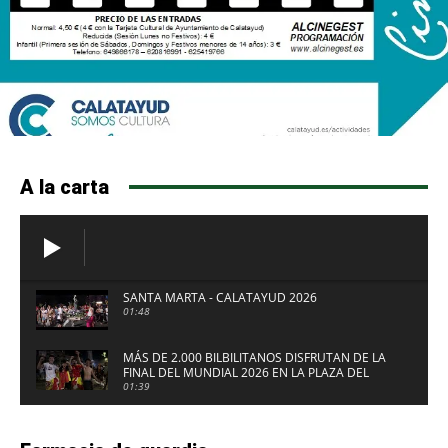
A la carta
SANTA MARTA - CALATAYUD 2026
01:48
MÁS DE 2.000 BILBILITANOS DISFRUTAN DE LA
FINAL DEL MUNDIAL 2026 EN LA PLAZA DEL
FUERTE DE CALATAYUD
01:39