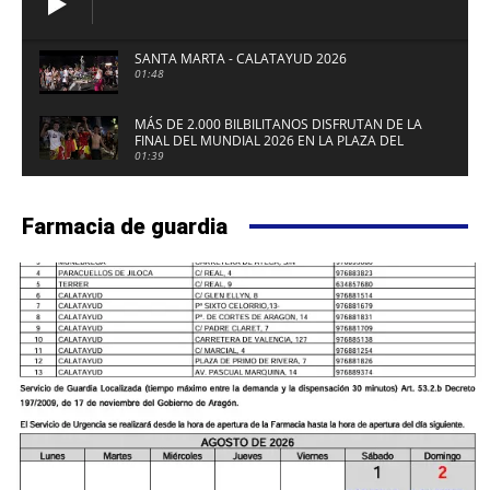
SANTA MARTA - CALATAYUD 2026
01:48
MÁS DE 2.000 BILBILITANOS DISFRUTAN DE LA
FINAL DEL MUNDIAL 2026 EN LA PLAZA DEL
FUERTE DE CALATAYUD
01:39
Farmacia de guardia