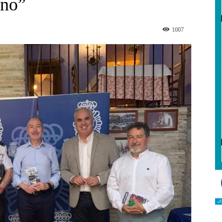
ino”
1007