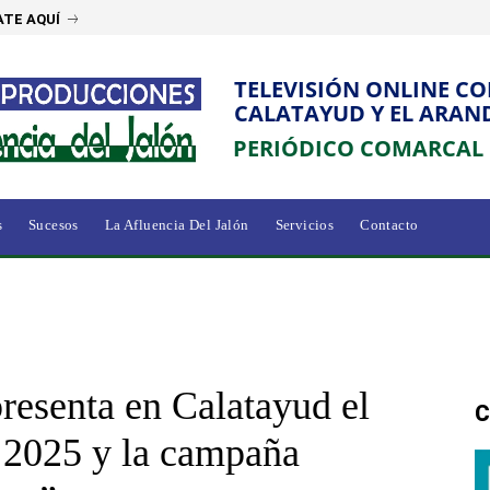
TE AQUÍ
TELEVISIÓN ONLINE C
CALATAYUD Y EL ARAN
PERIÓDICO COMARCAL
s
Sucesos
La Afluencia Del Jalón
Servicios
Contacto
resenta en Calatayud el
C
 2025 y la campaña