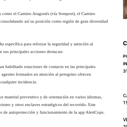
es como el Camino Aragonés (vía Somport), el Camino
onsolidando así su posición como región de gran diversidad
C
 específica para reforzar la seguridad y atención al
e sus principales acciones destacan:
P
I
han habilitado estaciones de contacto en las principales
3
 agentes formados en atención al peregrino ofrecen
 cualquier incidencia.
C
uye material preventivo y de orientación en varios idiomas,
1
urismo y otros enclaves estratégicos del recorrido. Este
os de autoprotección y funcionamiento de la app AlertCops.
V
2