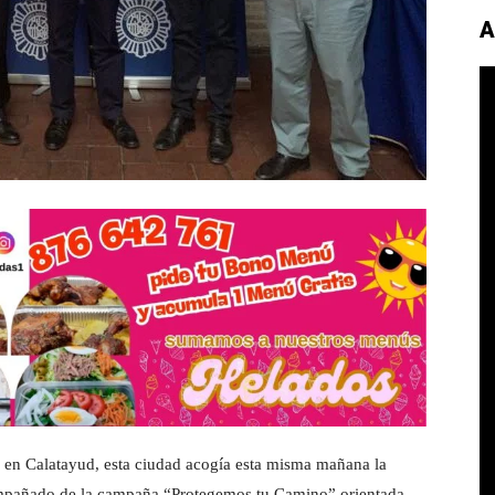
A
l en Calatayud, esta ciudad acogía esta misma mañana la
ompañado de la campaña “Protegemos tu Camino”
,
orientada