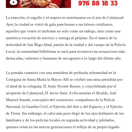
La emoción, el orgullo y el respeto se entrelazaron en el aire de Calatayud.
Ayer, la ciudad se vistió de gala para honrar a sus héroes cotidianos,
aquellos que visten el uniforme no solo como un trabajo, sino como una
auténtica vocación de servicio y entrega al prójimo. En el marco de la
festividad de San Íñigo Abad, patrón de la ciudad y del cuerpo de la Policía
Local, la comunidad bilbilitana se unió para reconocer las actuaciones más
destacadas, valientes y humanas de sus agentes a lo largo del último año.
La jornada comenzó con una atmósfera de profunda solemnidad en la
Colegiata de Santa María la Mayor. Allí se celebró una misa presidida por
el abad de la colegiata, D. Jesús Vicente Bueno, y concelebrada por el
arcipreste de Calatayud, D. Javier Sanz. A ella asistían el Alcalde, José
Manuel Aranda, concejales del consistorio, compañeros de la Policía
Nacional, la Guardia Civil, el Ejército del Aire y del Espacio, y el Ejército
de Tierra. Sin embargo, el calor más puro llegó de los ojos brillantes de los
familiares y de los policías locales en segunda actividad y jubilados,
quienes veían en las nuevas generaciones el reflejo de su propio legado.