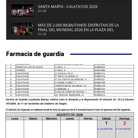
SANTA MARTA - CALATAYUD 2026
01:48
MÁS DE 2.000 BILBILITANOS DISFRUTAN DE LA
FINAL DEL MUNDIAL 2026 EN LA PLAZA DEL
FUERTE DE CALATAYUD
01:39
Farmacia de guardia