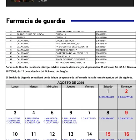
FUERTE DE CALATAYUD
01:39
Farmacia de guardia