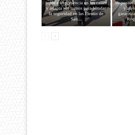
triplica su presencia en las calles
dispositiv
y adapta sus turnos para blindar
y aten
la seguridad en las Fiestas de
garantiz
San...
Roqu