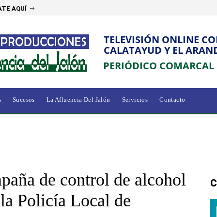
TE AQUÍ
TELEVISIÓN ONLINE C
CALATAYUD Y EL ARAN
PERIÓDICO COMARCAL
s
Sucesos
La Afluencia Del Jalón
Servicios
Contacto
mpaña de control de alcohol
C
 la Policía Local de