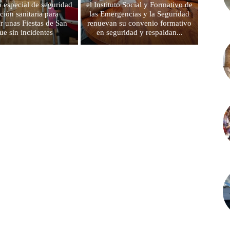
o especial de seguridad
el Instituto Social y Formativo de
ción sanitaria para
las Emergencias y la Seguridad
ar unas Fiestas de San
renuevan su convenio formativo
e sin incidentes
en seguridad y respaldan...