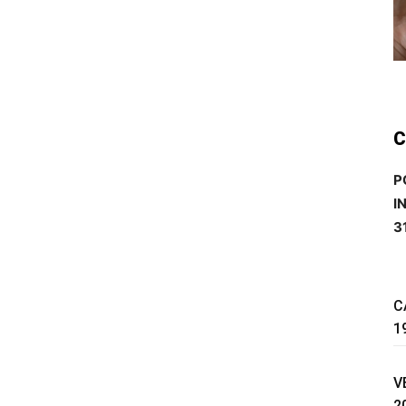
C
P
I
3
C
1
V
2