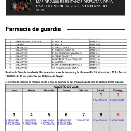
MÁS DE 2.000 BILBILITANOS DISFRUTAN DE LA
FINAL DEL MUNDIAL 2026 EN LA PLAZA DEL
FUERTE DE CALATAYUD
01:39
Farmacia de guardia