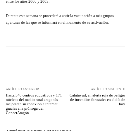
entre los años 2000 y 2003.
Durante esta semana se procederá a abrir la vacunación a más grupos,
aperturas de las que se informará en el momento de su activación.
Facebook
Twitter
Pinterest
ARTÍCULO ANTERIOR
ARTÍCULO SIGUIENTE
Hasta 340 centros educativos y 171
Calatayud, en alerta roja de peligro
núcleos del medio rural aragonés
de incendios forestales en el día de
mejorarán su conexión a internet
hoy
gracias a la prórroga del
ConectAragón