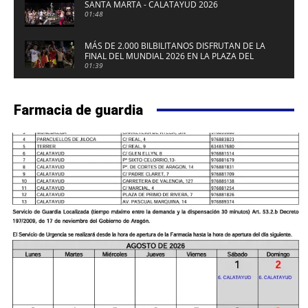
SANTA MARTA - CALATAYUD 2026
01:48
MÁS DE 2.000 BILBILITANOS DISFRUTAN DE LA
FINAL DEL MUNDIAL 2026 EN LA PLAZA DEL
FUERTE DE CALATAYUD
01:39
Farmacia de guardia