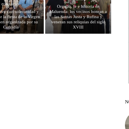
COMARCAS
Orgullo, fe e historia en
vive con solemnidad y
Maluenda: los vecinos honran a
r la fiesta de la Virgen
las Santas Justa y Rufina y
en organizada por su
veneran sus reliquias del siglo
Cofradía
XVIII
N