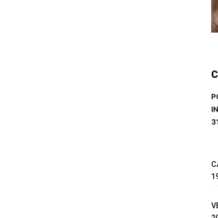
C
P
I
3
C
1
V
2