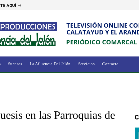
TE AQUÍ
TELEVISIÓN ONLINE C
CALATAYUD Y EL ARAN
PERIÓDICO COMARCAL
s
Sucesos
La Afluencia Del Jalón
Servicios
Contacto
uesis en las Parroquias de
C