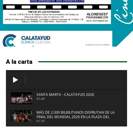
A la carta
SANTA MARTA - CALATAYUD 2026
01:48
MÁS DE 2.000 BILBILITANOS DISFRUTAN DE LA
FINAL DEL MUNDIAL 2026 EN LA PLAZA DEL
FUERTE DE CALATAYUD
01:39