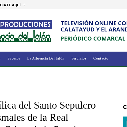
CIATE AQUÍ
TELEVISIÓN ONLINE C
CALATAYUD Y EL ARAN
PERIÓDICO COMARCAL
s
Sucesos
La Afluencia Del Jalón
Servicios
Contacto
lica del Santo Sepulcro
C
smales de la Real