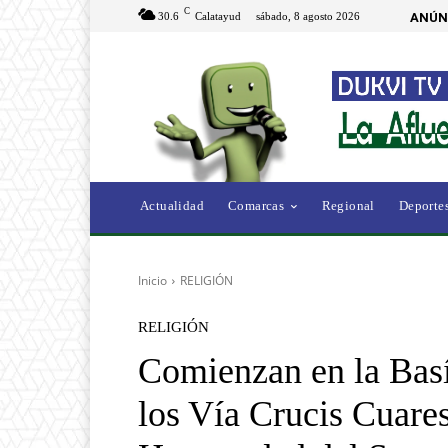
C
30.6
Calatayud
sábado, 8 agosto 2026
ANÚN
Actualidad
Comarcas
Regional
Deporte
Inicio
RELIGIÓN
RELIGIÓN
Comienzan en la Basí
los Vía Crucis Cuare