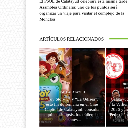
El PSOE de Calatayud celebrará esta misma tarde
Asamblea Ordinaria: uno de los puntos será
organizar un viaje para visitar el complejo de la
Moncloa
ARTÍCULOS RELACIONADOS
CINE CALATAYUD
“Toy Story 5” y “La Odisea”,
Calatayud
este fin de semana en el Cine
la Verben
Capitol de Calatayud: consulta
2026 y u
aquí las sinopsis, los tráiler, las
Pedro Pér
sesiones...