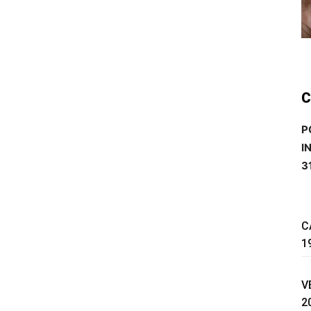
C
P
I
3
C
1
V
2