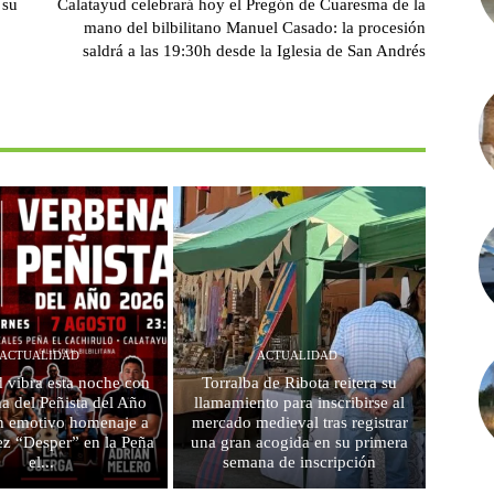
 su
Calatayud celebrará hoy el Pregón de Cuaresma de la
mano del bilbilitano Manuel Casado: la procesión
saldrá a las 19:30h desde la Iglesia de San Andrés
ACTUALIDAD
ACTUALIDAD
 vibra esta noche con
Torralba de Ribota reitera su
a del Peñista del Año
llamamiento para inscribirse al
n emotivo homenaje a
mercado medieval tras registrar
ez “Desper” en la Peña
una gran acogida en su primera
el...
semana de inscripción