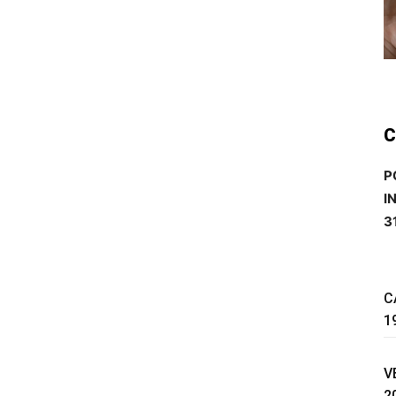
C
P
I
3
C
1
V
2