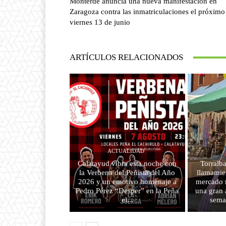
Monterde anuncia una nueva manifestación en
Zaragoza contra las inmatriculaciones el próximo
viernes 13 de junio
ARTÍCULOS RELACIONADOS
ACTUALIDAD
Calatayud vibra esta noche con
Torralba
la Verbena del Peñista del Año
llamamien
2026 y un emotivo homenaje a
mercado m
Pedro Pérez “Desper” en la Peña
una gran 
el...
sema