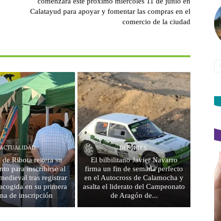
comenzará este próximo miércoles 11 de junio en
Calatayud para apoyar y fomentar las compras en el
comercio de la ciudad
ACTUALIDAD
DEPORTES
 de Ribota reitera su
El bilbilitano Javier Navarro
to para inscribirse al
firma un fin de semana perfecto
edieval tras registrar
en el Autocross de Calamocha y
acogida en su primera
asalta el liderato del Campeonato
na de inscripción
de Aragón de...