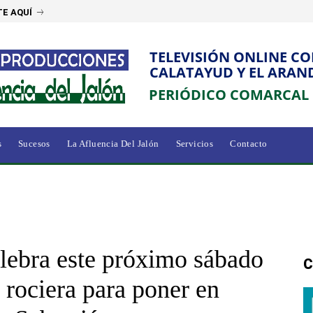
E AQUÍ
TELEVISIÓN ONLINE C
CALATAYUD Y EL ARAN
PERIÓDICO COMARCAL
s
Sucesos
La Afluencia Del Jalón
Servicios
Contacto
elebra este próximo sábado
C
a rociera para poner en