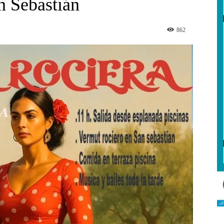
n Sebastián
862