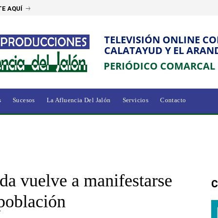
E AQUÍ
TELEVISIÓN ONLINE C
CALATAYUD Y EL ARAN
PERIÓDICO COMARCAL
s
Sucesos
La Afluencia Del Jalón
Servicios
Contacto
a vuelve a manifestarse
C
población