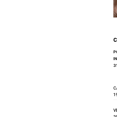
C
P
I
3
C
1
V
2