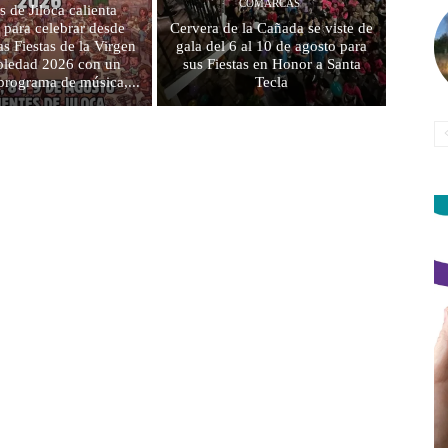
COMARCAS
s de Jiloca calienta
 para celebrar desde
Cervera de la Cañada se viste de
s Fiestas de la Virgen
gala del 6 al 10 de agosto para
Soledad 2026 con un
sus Fiestas en Honor a Santa
programa de música,...
Tecla