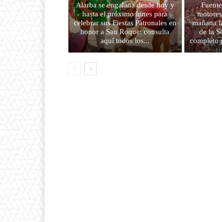
Alarba se engalana desde hoy y
Fuente
hasta el próximo lunes para
motores
celebrar sus Fiestas Patronales en
mañana la
honor a San Roque: consulta
de la 
aquí todos los...
completo 