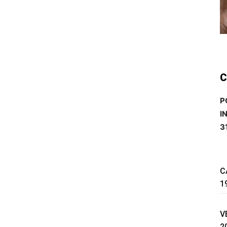
C
P
I
3
C
1
V
2