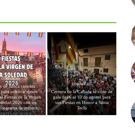
COMARCAS
COMARCAS
s de Jiloca calienta
 para celebrar desde
Cervera de la Cañada se viste de
s Fiestas de la Virgen
gala del 6 al 10 de agosto para
Soledad 2026 con un
sus Fiestas en Honor a Santa
programa de música,...
Tecla