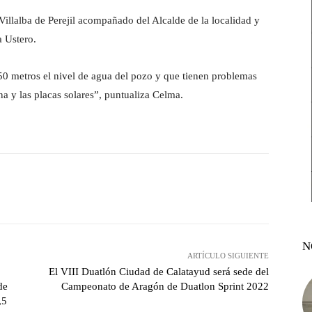
illalba de Perejil acompañado del Alcalde de la localidad y
a Ustero.
50 metros el nivel de agua del pozo y que tienen problemas
na y las placas solares”, puntualiza Celma.
witter
Pinterest
WhatsApp
N
ARTÍCULO SIGUIENTE
El VIII Duatlón Ciudad de Calatayud será sede del
de
Campeonato de Aragón de Duatlon Sprint 2022
,5