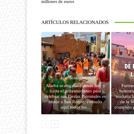
millones de euros
ARTÍCULOS RELACIONADOS
COMARCAS
Alarba se engalana desde hoy y
Fuente
hasta el próximo lunes para
motores
celebrar sus Fiestas Patronales en
mañana la
honor a San Roque: consulta
de la 
aquí todos los...
completo 