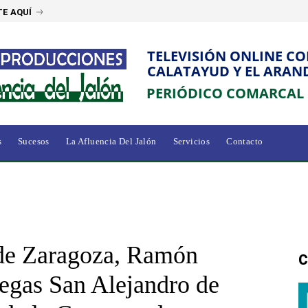
E AQUÍ
TELEVISIÓN ONLINE C
CALATAYUD Y EL ARAN
PERIÓDICO COMARCAL
s
Sucesos
La Afluencia Del Jalón
Servicios
Contacto
 de Zaragoza, Ramón
C
degas San Alejandro de