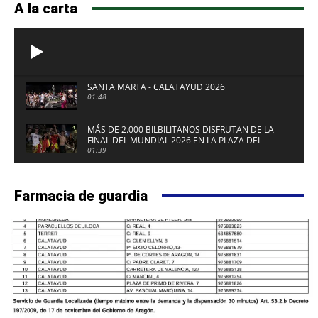
A la carta
SANTA MARTA - CALATAYUD 2026
01:48
MÁS DE 2.000 BILBILITANOS DISFRUTAN DE LA
FINAL DEL MUNDIAL 2026 EN LA PLAZA DEL
FUERTE DE CALATAYUD
01:39
Farmacia de guardia