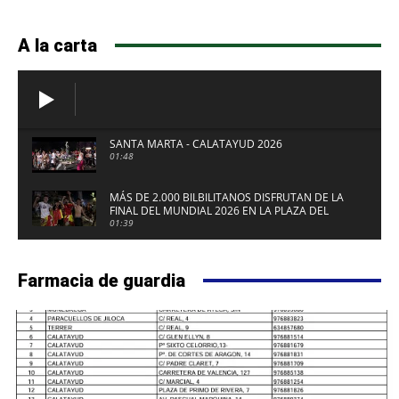
A la carta
SANTA MARTA - CALATAYUD 2026
01:48
MÁS DE 2.000 BILBILITANOS DISFRUTAN DE LA
FINAL DEL MUNDIAL 2026 EN LA PLAZA DEL
FUERTE DE CALATAYUD
01:39
Farmacia de guardia