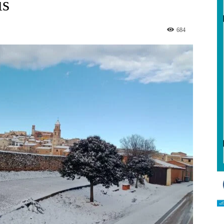
is
684