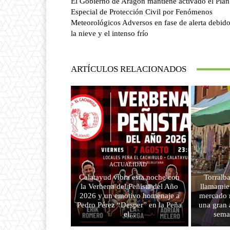
El Gobierno de Aragón mantiene activado el Plan
Especial de Protección Civil por Fenómenos
Meteorológicos Adversos en fase de alerta debido
la nieve y el intenso frío
ARTÍCULOS RELACIONADOS
ACTUALIDAD
Calatayud vibra esta noche con
Torralba
la Verbena del Peñista del Año
llamamien
2026 y un emotivo homenaje a
mercado m
Pedro Pérez “Desper” en la Peña
una gran 
el...
sema