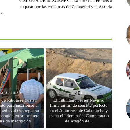
GALERÍA DE IMÁGENES – La borrasca Francis a
su paso por las comarcas de Calatayud y el Aranda
 a
ACTUALIDAD
DEPORTES
 de Ribota reitera su
El bilbilitano Javier Navarro
to para inscribirse al
firma un fin de semana perfecto
edieval tras registrar
en el Autocross de Calamocha y
acogida en su primera
asalta el liderato del Campeonato
na de inscripción
de Aragón de...