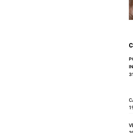
C
P
I
3
C
1
V
2