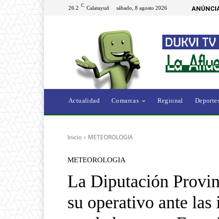
C
26.2
Calatayud
sábado, 8 agosto 2026
ANÚNCIA
Actualidad
Comarcas
Regional
Deporte
Inicio
METEOROLOGIA
METEOROLOGIA
La Diputación Provin
su operativo ante las 