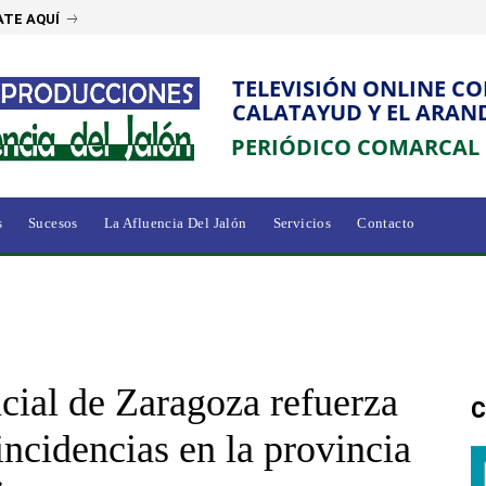
TE AQUÍ
TELEVISIÓN ONLINE C
CALATAYUD Y EL ARAN
PERIÓDICO COMARCAL
s
Sucesos
La Afluencia Del Jalón
Servicios
Contacto
cial de Zaragoza refuerza
C
incidencias en la provincia