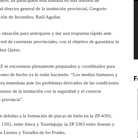
uero, ha participado esta mañana en una reunión de
l director general de la institución provincial, Gregorio
nción de Incendios, Raúl Aguilar.
 situación para anticiparse y dar una respuesta rápida ante
red de carreteras provinciales, con el objetivo de garantizar la
chez Quero.
PZ se encuentran plenamente preparados y coordinados para
 como de hecho ya lo están haciendo. “Los medios humanos y
F
nera inmediata ante los problemas derivados de las condiciones
miso de la institución con la seguridad y el correcto
a provincia”.
n debidas a la formación de placas de hielo en la ZP-4301,
A 1502, entre Ateca y Torrelapaja; la ZP 3303 entre Anento y
 Liestos y Torralba de los Frailes.