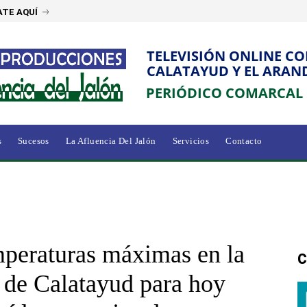
TE AQUÍ
TELEVISIÓN ONLINE C
CALATAYUD Y EL ARAN
PERIÓDICO COMARCAL
s
Sucesos
La Afluencia Del Jalón
Servicios
Contacto
mperaturas máximas en la
C
de Calatayud para hoy