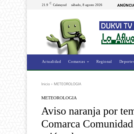
C
21.9
Calatayud
sábado, 8 agosto 2026
ANÚNCIA
Actualidad
Comarcas
Regional
Deporte
Inicio
METEOROLOGIA
METEOROLOGIA
Aviso naranja por te
Comarca Comunidad 