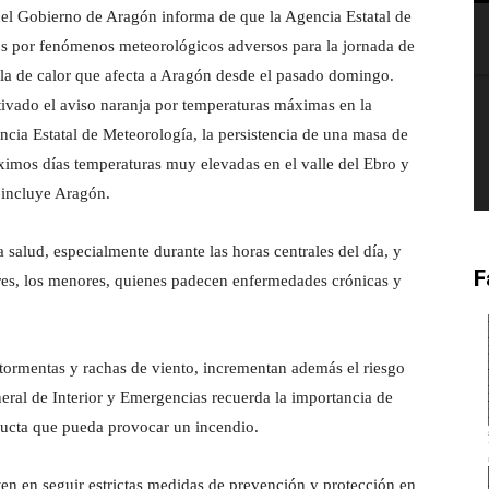
del Gobierno de Aragón informa de que la Agencia Estatal de
s por fenómenos meteorológicos adversos para la jornada de
 ola de calor que afecta a Aragón desde el pasado domingo.
tivado el aviso naranja por temperaturas máximas en la
a Estatal de Meteorología, la persistencia de una masa de
ximos días temperaturas muy elevadas en el valle del Ebro y
 incluye Aragón.
 salud, especialmente durante las horas centrales del día, y
F
res, los menores, quienes padecen enfermedades crónicas y
e tormentas y rachas de viento, incrementan además el riesgo
eneral de Interior y Emergencias recuerda la importancia de
ducta que pueda provocar un incendio.
sten en seguir estrictas medidas de prevención y protección en