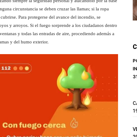
izando siempre la seguridad personal y atacándolo por la base
nguna circunstancia se deben cruzar las llamas; si la ropa
o cubrirse. Para protegerse del avance del incendio, se
oyos y arroyos. Si el fuego sorprende a los ciudadanos dentro
s, ventanas y todas las entradas de aire, procediendo además a
llamas y del humo exterior.
C
P
I
3
C
1
V
2