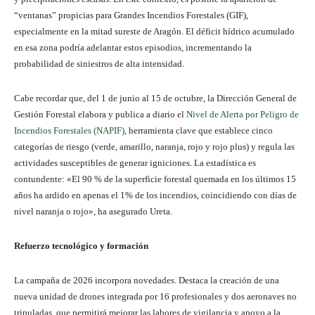
“ventanas” propicias para Grandes Incendios Forestales (GIF),
especialmente en la mitad sureste de Aragón. El déficit hídrico acumulado
en esa zona podría adelantar estos episodios, incrementando la
probabilidad de siniestros de alta intensidad.
Cabe recordar que, del 1 de junio al 15 de octubre, la Dirección General de
Gestión Forestal elabora y publica a diario el
Nivel de Alerta por Peligro de
Incendios Forestales (NAPIF),
herramienta clave que establece cinco
categorías de riesgo (verde, amarillo, naranja, rojo y rojo plus) y regula las
actividades susceptibles de generar igniciones. La estadística es
contundente: «El 90 % de la superficie forestal quemada en los últimos 15
años ha ardido en apenas el 1% de los incendios, coincidiendo con días de
nivel naranja o rojo», ha asegurado Ureta.
Refuerzo tecnológico y formación
La campaña de 2026 incorpora novedades. Destaca la creación de una
nueva unidad de drones integrada por 16 profesionales y dos aeronaves no
tripuladas, que permitirá mejorar las labores de vigilancia y apoyo a la