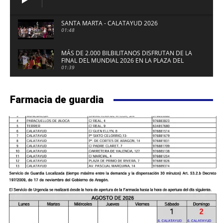
SANTA MARTA - CALATAYUD 2026
01:48
MÁS DE 2.000 BILBILITANOS DISFRUTAN DE LA
FINAL DEL MUNDIAL 2026 EN LA PLAZA DEL
FUERTE DE CALATAYUD
01:39
Farmacia de guardia