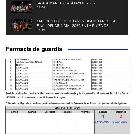
SANTA MARTA - CALATAYUD 2026
01:48
MÁS DE 2.000 BILBILITANOS DISFRUTAN DE LA
FINAL DEL MUNDIAL 2026 EN LA PLAZA DEL
FUERTE DE CALATAYUD
01:39
Farmacia de guardia