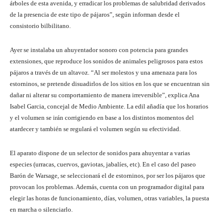
árboles de esta avenida, y erradicar los problemas de salubridad derivados
de la presencia de este tipo de pájaros”, según informan desde el
consistorio bilbilitano.
Ayer se instalaba un ahuyentador sonoro con potencia para grandes
extensiones, que reproduce los sonidos de animales peligrosos para estos
pájaros a través de un altavoz. “Al ser molestos y una amenaza para los
estorninos, se pretende disuadirlos de los sitios en los que se encuentran sin
dañar ni alterar su comportamiento de manera irreversible”, explica Ana
Isabel Garcia, concejal de Medio Ambiente. La edil añadía que los horarios
y el volumen se irán corrigiendo en base a los distintos momentos del
atardecer y también se regulará el volumen según su efectividad.
El aparato dispone de un selector de sonidos para ahuyentar a varias
especies (urracas, cuervos, gaviotas, jabalíes, etc). En el caso del paseo
Barón de Warsage, se seleccionará el de estorninos, por ser los pájaros que
provocan los problemas. Además, cuenta con un programador digital para
elegir las horas de funcionamiento, días, volumen, otras variables, la puesta
en marcha o silenciarlo.