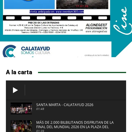
A la carta
SANTA MARTA - CALATAYUD 2026
01:48
MÁS DE 2.000 BILBILITANOS DISFRUTAN DE LA
FINAL DEL MUNDIAL 2026 EN LA PLAZA DEL
FUERTE DE CALATAYUD
01:39