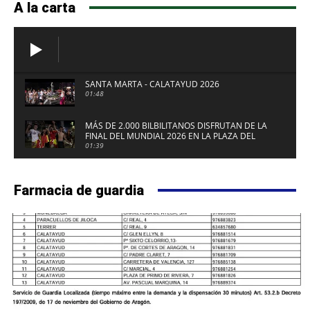
A la carta
SANTA MARTA - CALATAYUD 2026
01:48
MÁS DE 2.000 BILBILITANOS DISFRUTAN DE LA
FINAL DEL MUNDIAL 2026 EN LA PLAZA DEL
FUERTE DE CALATAYUD
01:39
Farmacia de guardia