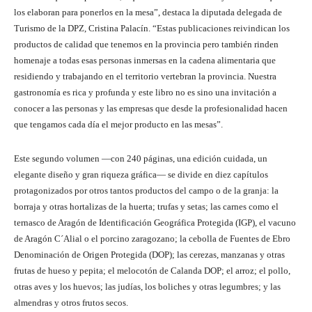
los elaboran para ponerlos en la mesa”, destaca la diputada delegada de
Turismo de la DPZ, Cristina Palacín. “Estas publicaciones reivindican los
productos de calidad que tenemos en la provincia pero también rinden
homenaje a todas esas personas inmersas en la cadena alimentaria que
residiendo y trabajando en el territorio vertebran la provincia. Nuestra
gastronomía es rica y profunda y este libro no es sino una invitación a
conocer a las personas y las empresas que desde la profesionalidad hacen
que tengamos cada día el mejor producto en las mesas”.
Este segundo volumen ―con 240 páginas, una edición cuidada, un
elegante diseño y gran riqueza gráfica― se divide en diez capítulos
protagonizados por otros tantos productos del campo o de la granja: la
borraja y otras hortalizas de la huerta; trufas y setas; las carnes como el
ternasco de Aragón de Identificación Geográfica Protegida (IGP), el vacuno
de Aragón C´Alial o el porcino zaragozano; la cebolla de Fuentes de Ebro
Denominación de Origen Protegida (DOP); las cerezas, manzanas y otras
frutas de hueso y pepita; el melocotón de Calanda DOP; el arroz; el pollo,
otras aves y los huevos; las judías, los boliches y otras legumbres; y las
almendras y otros frutos secos.