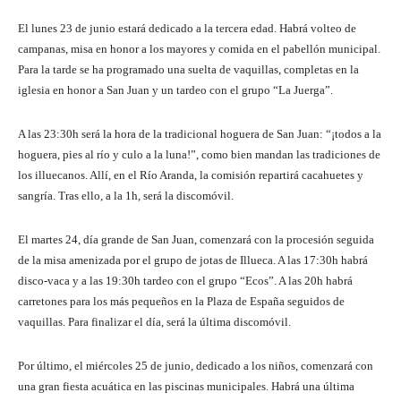
El lunes 23 de junio estará dedicado a la tercera edad. Habrá volteo de
campanas, misa en honor a los mayores y comida en el pabellón municipal.
Para la tarde se ha programado una suelta de vaquillas, completas en la
iglesia en honor a San Juan y un tardeo con el grupo “La Juerga”.
A las 23:30h será la hora de la tradicional hoguera de San Juan: “¡todos a la
hoguera, pies al río y culo a la luna!”, como bien mandan las tradiciones de
los illuecanos. Allí, en el Río Aranda, la comisión repartirá cacahuetes y
sangría. Tras ello, a la 1h, será la discomóvil.
El martes 24, día grande de San Juan, comenzará con la procesión seguida
de la misa amenizada por el grupo de jotas de Illueca. A las 17:30h habrá
disco-vaca y a las 19:30h tardeo con el grupo “Ecos”. A las 20h habrá
carretones para los más pequeños en la Plaza de España seguidos de
vaquillas. Para finalizar el día, será la última discomóvil.
Por último, el miércoles 25 de junio, dedicado a los niños, comenzará con
una gran fiesta acuática en las piscinas municipales. Habrá una última