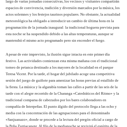
largo de varias jornadas consecutivas, los vecinos y visitantes compartirán
espacios de convivencia, tradición y diversión marcados por la música, los
actos solemnes y los festejos taurinos populares. No obstante, la actualidad
meteorológica ha obligado a introducir un cambio de última hora en la
programación de la jornada inaugural: la tradicional hoguera prevista para
esta noche se ha suspendido debido a las altas temperaturas, aunque se
mantendrá el mismo acto programado pero sin encender el fuego.
A pesar de este imprevisto, la ilusión sigue intacta en este primer día
festivo. Las actividades comienzan esta misma mañana con el tradicional
torneo de petanca destinado a los mayores de la localidad en el parque
Teresa Vicent. Por la tarde, el hogar del jubilado acoge una competitiva
sesión del juego de guiñote para amenizar las horas previas al estallido de
la fiesta. La música y la algarabía toman las calles a partir de las seis de la
tarde con el alegre recorrido de la Charanga «Catedráticos del Ritmo» y la
tradicional comparsa de cabezudos por los bares colaboradores en
compañía de Interpeñas. El punto álgido del protocolo llega a las ocho y
media con la concentración de las agrupaciones para el denominado
«Sanjuanazo», donde se procede a la lectura del pregón oficial a cargo de
la Peña Zurriacapote. Al filo de la medianoche se revivirá el espíritu de la