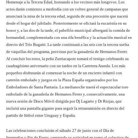
Homenaje a la Tercera Edad, honrando a los vecinos más longevos. Los
actos darán comienzo a mediodía con un volteo general de campanas que
anunciará la misa de la tercera edad, seguida de una procesión que nacerá
desde el hogar del jubilado. Posteriormente se oficiará la eucaristía en su
honor y, a las dos de la tarde, el pabellón municipal albergará la comida de
hermandad, complementada con una rifa benéfica y la actuación musical en
directo del Trío Bugatti. La tarde continuará a las seis con la tercera suelta
de vaquillas del programa, provistas por la ganadería de Hermanos Ferrer.
Al concluir los toros, la peña Zurriacapote tomará el testigo celebrando su
cuadragésimo aniversario con un tardeo en la Carretera Aranda. Los más
pequeños disfrutarán al comenzar la noche de un encierro infantil con
carretón embolado y juegos en la Plaza España organizados por los
Emboladores de Santa Pantaria. La medianoche traerá el espectacular toro
embolado de la ganadería de Hermanos Ferrer y, consecutivamente, una
nueva sesión de Disco Móvil dirigida por Dj Lagarto y Dr Riojas, que
incluirá una pantalla gigante para seguir la retransmisión en directo del
partido de fútbol entre Uruguay y España.
Las celebraciones concluirán el sábado 27 de junio con el Día de
Interpeñas y Fin de Fiesta, centrando su actividad en torno al colectivo de