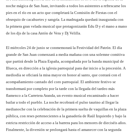
noche mágica de San Juan, invitando a todos los asistentes a refrescarse los
pies en el río en un acto que completará la Comisión de Fiestas con el
obsequio de cacahuetes y sangría. La madrugada quedará inaugurada con
la primera gran velada musical que protagonizarán Edu D y el mano a mano
de los djs de la casa Antón de Vera y Dj Velilla.
El miércoles 24 de junio se conmemorará la Festividad del Patrón. El día
grande de San Juan comenzará a media mañana con una solemne comitiva
que partirá desde la Plaza España, acompañada por la banda municipal de
Illueca, en dirección a la iglesia parroquial para dar inicio a la procesión. A
mediodía se oficiará la misa mayor en honor al santo, que contará con el
acompañamiento cantado del coro parroquial. El ambiente festivo se
transformará por completo por la tarde con la llegada del tardeo más
flamenco a la Carretera Aranda, un evento musical encaminado a hacer
bailar a todo el pueblo. La noche recobrará el pulso taurino al llegar la
medianoche con la celebración de la primera suelta de vaquillas en la plaza
pública, con reses pertenecientes a la ganadería de Raúl Izquierdo y bajo la
estricta restricción de acceso a la barrera para los menores de dieciséis años.
Finalmente, la diversión se prolongará hasta el amanecer con la segunda