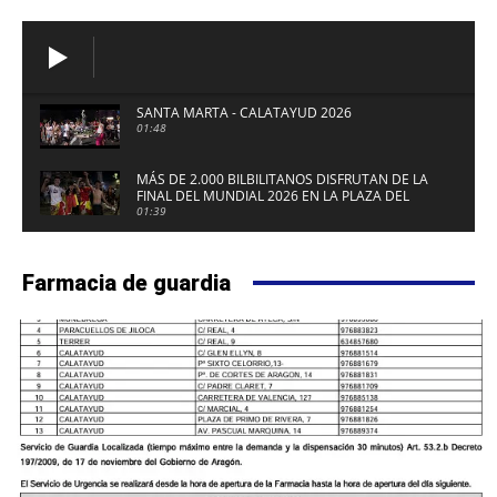
SANTA MARTA - CALATAYUD 2026
01:48
MÁS DE 2.000 BILBILITANOS DISFRUTAN DE LA
FINAL DEL MUNDIAL 2026 EN LA PLAZA DEL
FUERTE DE CALATAYUD
01:39
Farmacia de guardia