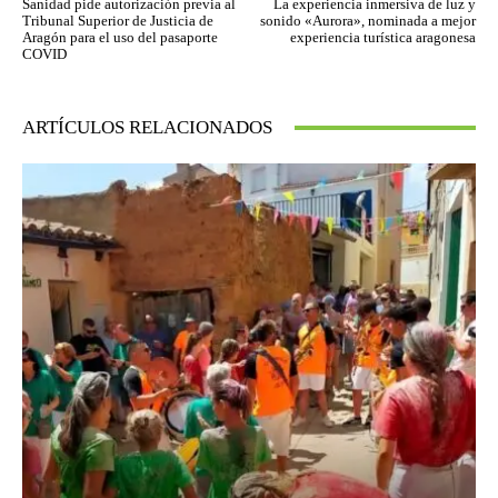
Sanidad pide autorización previa al
La experiencia inmersiva de luz y
Tribunal Superior de Justicia de
sonido «Aurora», nominada a mejor
Aragón para el uso del pasaporte
experiencia turística aragonesa
COVID
ARTÍCULOS RELACIONADOS