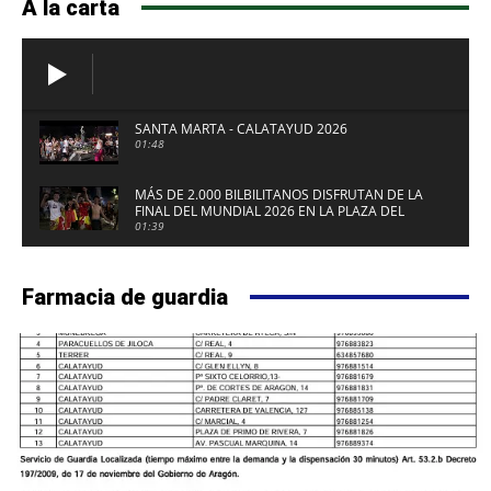
A la carta
SANTA MARTA - CALATAYUD 2026
01:48
MÁS DE 2.000 BILBILITANOS DISFRUTAN DE LA
FINAL DEL MUNDIAL 2026 EN LA PLAZA DEL
FUERTE DE CALATAYUD
01:39
Farmacia de guardia