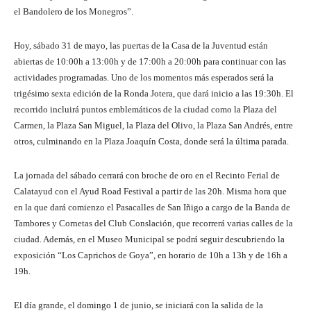
el Bandolero de los Monegros”.
Hoy, sábado 31 de mayo, las puertas de la Casa de la Juventud están
abiertas de 10:00h a 13:00h y de 17:00h a 20:00h para continuar con las
actividades programadas. Uno de los momentos más esperados será la
trigésimo sexta edición de la Ronda Jotera, que dará inicio a las 19:30h. El
recorrido incluirá puntos emblemáticos de la ciudad como la Plaza del
Carmen, la Plaza San Miguel, la Plaza del Olivo, la Plaza San Andrés, entre
otros, culminando en la Plaza Joaquín Costa, donde será la última parada.
La jornada del sábado cerrará con broche de oro en el Recinto Ferial de
Calatayud con el Ayud Road Festival a partir de las 20h. Misma hora que
en la que dará comienzo el Pasacalles de San Iñigo a cargo de la Banda de
Tambores y Cornetas del Club Conslación, que recorrerá varias calles de la
ciudad. Además, en el Museo Municipal se podrá seguir descubriendo la
exposición “Los Caprichos de Goya”, en horario de 10h a 13h y de 16h a
19h.
El día grande, el domingo 1 de junio, se iniciará con la salida de la