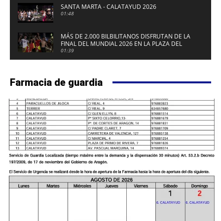
SANTA MARTA - CALATAYUD 2026
01:48
MÁS DE 2.000 BILBILITANOS DISFRUTAN DE LA
FINAL DEL MUNDIAL 2026 EN LA PLAZA DEL
FUERTE DE CALATAYUD
01:39
Farmacia de guardia