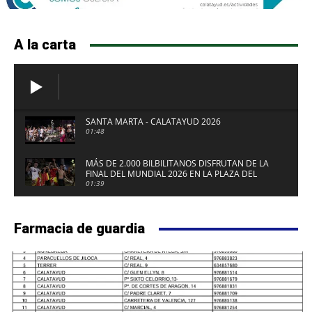
A la carta
SANTA MARTA - CALATAYUD 2026
01:48
MÁS DE 2.000 BILBILITANOS DISFRUTAN DE LA
FINAL DEL MUNDIAL 2026 EN LA PLAZA DEL
FUERTE DE CALATAYUD
01:39
Farmacia de guardia