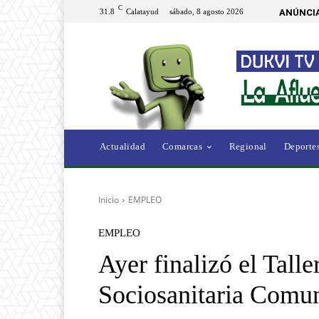
C
31.8
Calatayud
sábado, 8 agosto 2026
ANÚNCIA
Actualidad
Comarcas
Regional
Deporte
Inicio
EMPLEO
EMPLEO
Ayer finalizó el Tal
Sociosanitaria Comun