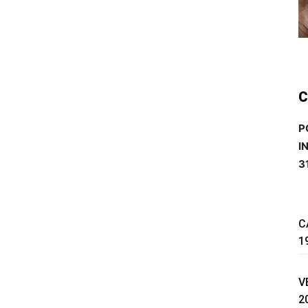
C
P
I
3
C
1
V
2