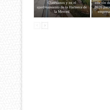
Claretianos y en el
edición d
ajardinamiento de la Harinera de
2026 para
la Merced
empresa