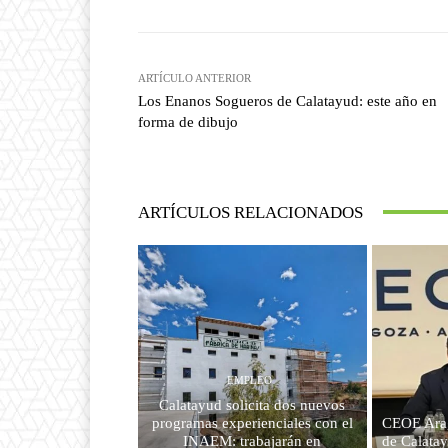
ARTÍCULO ANTERIOR
Los Enanos Sogueros de Calatayud: este año en
forma de dibujo
ARTÍCULOS RELACIONADOS
EMPLEO
Calatayud solicita dos nuevos
programas experienciales con el
CEOE Arag
INAEM: trabajarán en
de Calatay