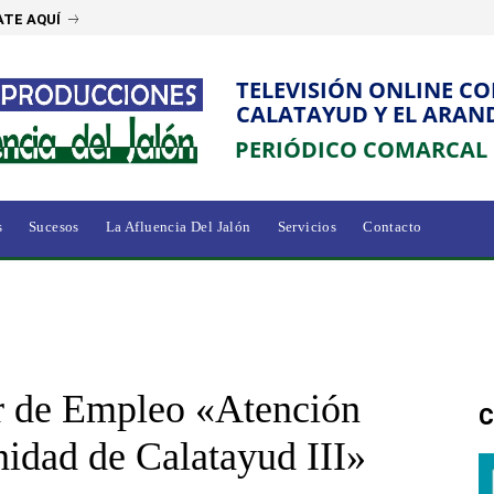
TE AQUÍ
TELEVISIÓN ONLINE C
CALATAYUD Y EL ARAN
PERIÓDICO COMARCAL
s
Sucesos
La Afluencia Del Jalón
Servicios
Contacto
ler de Empleo «Atención
C
idad de Calatayud III»