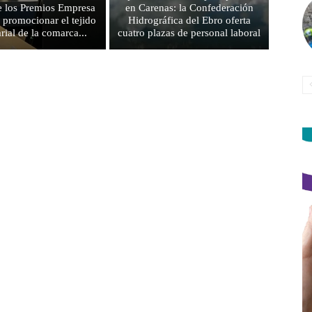
e los Premios Empresa
en Carenas: la Confederación
 promocionar el tejido
Hidrográfica del Ebro oferta
rial de la comarca...
cuatro plazas de personal laboral