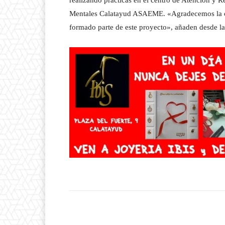
realizando prácticas en el centro de Atención y
Mentales Calatayud ASAEME. «Agradecemos la co
formado parte de este proyecto», añaden desde l
Facebook
T
Cuota