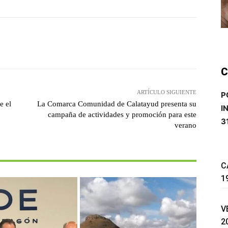
witter
Pinterest
WhatsApp
C
ARTÍCULO SIGUIENTE
P
e el
La Comarca Comunidad de Calatayud presenta su
I
campaña de actividades y promoción para este
3
verano
C
1
V
2