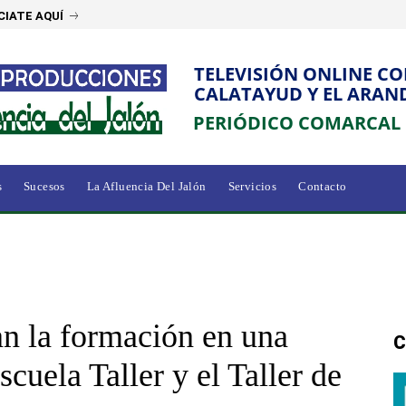
IATE AQUÍ
TELEVISIÓN ONLINE C
CALATAYUD Y EL ARAN
PERIÓDICO COMARCAL
s
Sucesos
La Afluencia Del Jalón
Servicios
Contacto
n la formación en una
C
cuela Taller y el Taller de