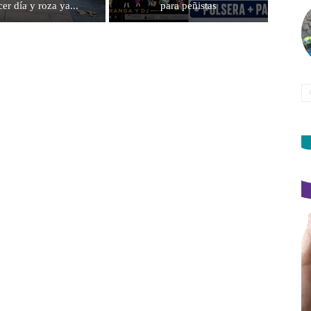
cer día y roza ya...
para peñistas