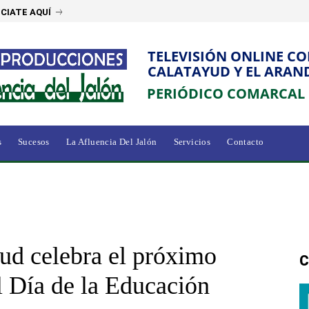
CIATE AQUÍ
TELEVISIÓN ONLINE C
CALATAYUD Y EL ARAN
PERIÓDICO COMARCAL
s
Sucesos
La Afluencia Del Jalón
Servicios
Contacto
d celebra el próximo
C
l Día de la Educación