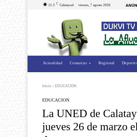
C
21.3
Calatayud
viernes, 7 agosto 2026
ANÚN
Actualidad
Comarcas
Regional
Deporte
Inicio
EDUCACION
EDUCACION
La UNED de Calatayu
jueves 26 de marzo e