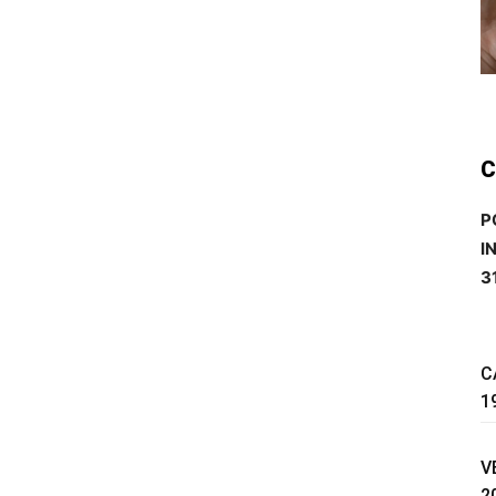
C
P
I
3
C
1
V
2