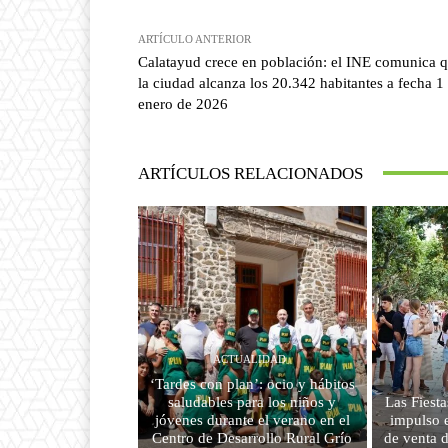
ARTÍCULO ANTERIOR
Calatayud crece en población: el INE comunica 
la ciudad alcanza los 20.342 habitantes a fecha 1
enero de 2026
ARTÍCULOS RELACIONADOS
ACTUALIDAD
‘Tardes con plan’: ocio y hábitos
saludables para los niños y
Las Fiest
jóvenes durante el verano en el
impulso e
Centro de Desarrollo Rural Grío
de venta d