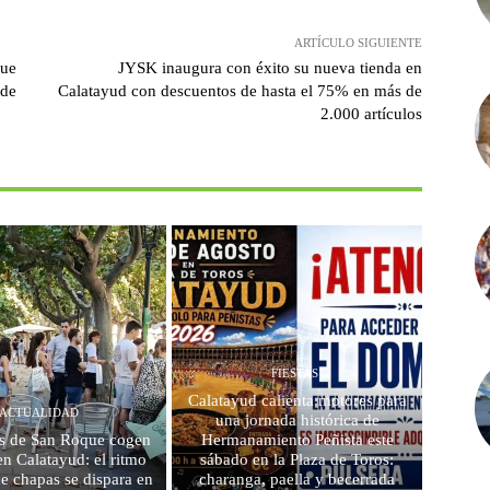
ARTÍCULO SIGUIENTE
que
JYSK inaugura con éxito su nueva tienda en
 de
Calatayud con descuentos de hasta el 75% en más de
2.000 artículos
FIESTAS
Calatayud calienta motores para
ACTUALIDAD
una jornada histórica de
as de San Roque cogen
Hermanamiento Peñista este
n Calatayud: el ritmo
sábado en la Plaza de Toros:
e chapas se dispara en
charanga, paella y becerrada