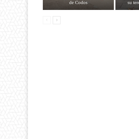
de Codos
su ter