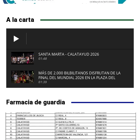
A la carta
SANTA MARTA - CALATAYUD 2026
01:48
MÁS DE 2.000 BILBILITANOS DISFRUTAN DE LA
FINAL DEL MUNDIAL 2026 EN LA PLAZA DEL
FUERTE DE CALATAYUD
01:39
Farmacia de guardia