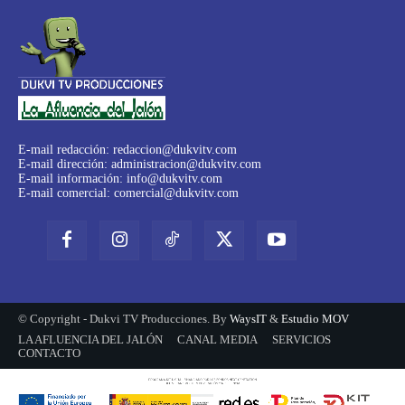
E-mail redacción:
redaccion@dukvitv.com
E-mail dirección:
administracion@dukvitv.com
E-mail información:
info@dukvitv.com
E-mail comercial:
comercial@dukvitv.com
© Copyright - Dukvi TV Producciones. By
WaysIT
&
Estudio MOV
LA AFLUENCIA DEL JALÓN
CANAL MEDIA
SERVICIOS
CONTACTO