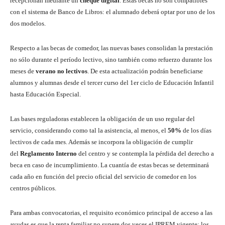
recepcionan mediante un
cheque digital
. Estas becas no son compatibles
con el sistema de Banco de Libros: el alumnado deberá optar por uno de los
dos modelos.
Respecto a las becas de comedor, las nuevas bases consolidan la prestación
no sólo durante el período lectivo, sino también como refuerzo durante los
meses de
verano no lectivos
. De esta actualización podrán beneficiarse
alumnos y alumnas desde el tercer curso del 1er ciclo de Educación Infantil
hasta Educación Especial.
Las bases reguladoras establecen la obligación de un uso regular del
servicio, considerando como tal la asistencia, al menos, el
50%
de los días
lectivos de cada mes. Además se incorpora la obligación de cumplir
del
Reglamento Interno
del centro y se contempla la pérdida del derecho a
beca en caso de incumplimiento. La cuantía de estas becas se determinará
cada año en función del precio oficial del servicio de comedor en los
centros públicos.
Para ambas convocatorias, el requisito económico principal de acceso a las
ayudas es que la renta familiar no supere dos veces el IPREM vigente; los