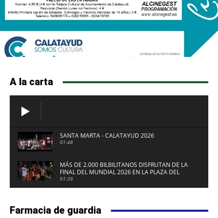
A la carta
SANTA MARTA - CALATAYUD 2026
01:48
MÁS DE 2.000 BILBILITANOS DISFRUTAN DE LA
FINAL DEL MUNDIAL 2026 EN LA PLAZA DEL
FUERTE DE CALATAYUD
01:39
Farmacia de guardia