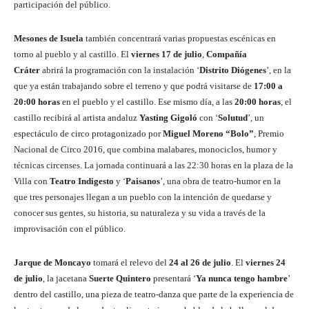
participación del público.
Mesones de Isuela
también concentrará varias propuestas escénicas en
torno al pueblo y al castillo. El
viernes 17 de julio
,
Compañía
Cráter
abrirá la programación con la instalación ‘
Distrito Diógenes
’, en la
que ya están trabajando sobre el terreno y que podrá visitarse de
17:00 a
20:00 horas
en el pueblo y el castillo. Ese mismo día, a las
20:00 horas
, el
castillo recibirá al artista andaluz
Yasting Gigoló
con ‘
Solutud
’, un
espectáculo de circo protagonizado por
Miguel Moreno “Bolo”
, Premio
Nacional de Circo 2016, que combina malabares, monociclos, humor y
técnicas circenses. La jornada continuará a las 22:30 horas en la plaza de la
Villa con
Teatro Indigesto
y ‘
Paisanos
’, una obra de teatro-humor en la
que tres personajes llegan a un pueblo con la intención de quedarse y
conocer sus gentes, su historia, su naturaleza y su vida a través de la
improvisación con el público.
Jarque de Moncayo
tomará el relevo del
24 al 26 de julio
. El
viernes 24
de julio
, la jacetana
Suerte Quintero
presentará ‘
Ya nunca tengo hambre
’
dentro del castillo, una pieza de teatro-danza que parte de la experiencia de