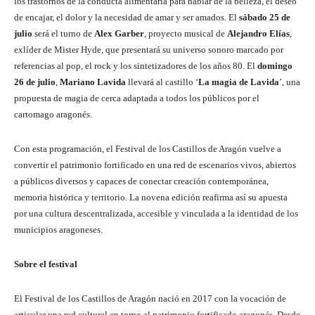
los trastornos de la conducta alimentaria para hablar de la belleza, el deseo
de encajar, el dolor y la necesidad de amar y ser amados. El
sábado 25 de
julio
será el turno de
Alex Garber
, proyecto musical de
Alejandro Elías
,
exlíder de Mister Hyde, que presentará su universo sonoro marcado por
referencias al pop, el rock y los sintetizadores de los años 80. El
domingo
26 de julio
,
Mariano Lavida
llevará al castillo ‘
La magia de Lavida
’, una
propuesta de magia de cerca adaptada a todos los públicos por el
cartomago aragonés.
Con esta programación, el Festival de los Castillos de Aragón vuelve a
convertir el patrimonio fortificado en una red de escenarios vivos, abiertos
a públicos diversos y capaces de conectar creación contemporánea,
memoria histórica y territorio. La novena edición reafirma así su apuesta
por una cultura descentralizada, accesible y vinculada a la identidad de los
municipios aragoneses.
Sobre el festival
El Festival de los Castillos de Aragón nació en 2017 con la vocación de
articular una red cultural en torno al patrimonio fortificado aragonés. Desde