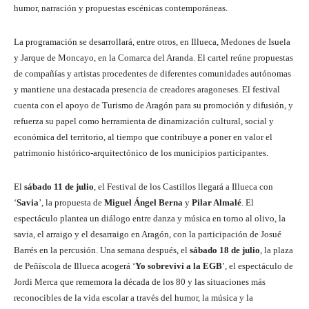
humor, narración y propuestas escénicas contemporáneas.
La programación se desarrollará, entre otros, en Illueca, Medones de Isuela
y Jarque de Moncayo, en la Comarca del Aranda. El cartel reúne propuestas
de compañías y artistas procedentes de diferentes comunidades autónomas
y mantiene una destacada presencia de creadores aragoneses. El festival
cuenta con el apoyo de Turismo de Aragón para su promoción y difusión, y
refuerza su papel como herramienta de dinamización cultural, social y
económica del territorio, al tiempo que contribuye a poner en valor el
patrimonio histórico-arquitectónico de los municipios participantes.
El
sábado 11 de julio
, el Festival de los Castillos llegará a Illueca con
‘
Savia
’, la propuesta de
Miguel Ángel Berna
y
Pilar Almalé
. El
espectáculo plantea un diálogo entre danza y música en torno al olivo, la
savia, el arraigo y el desarraigo en Aragón, con la participación de Josué
Barrés en la percusión. Una semana después, el
sábado 18 de julio
, la plaza
de Peñíscola de Illueca acogerá ‘
Yo sobreviví a la EGB
’, el espectáculo de
Jordi Merca que rememora la década de los 80 y las situaciones más
reconocibles de la vida escolar a través del humor, la música y la