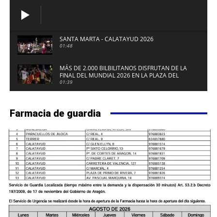
SANTA MARTA - CALATAYUD 2026
01:48
MÁS DE 2.000 BILBILITANOS DISFRUTAN DE LA
FINAL DEL MUNDIAL 2026 EN LA PLAZA DEL
FUERTE DE CALATAYUD
01:39
Farmacia de guardia