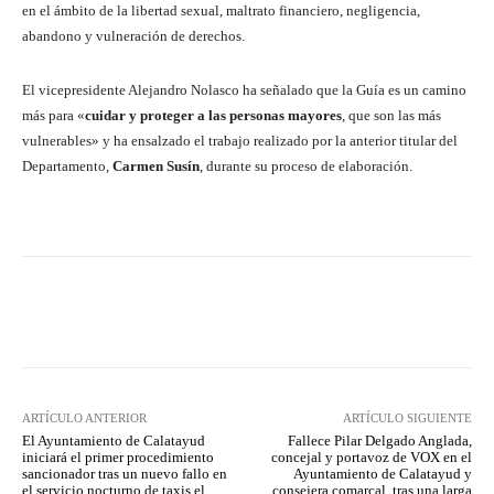
en el ámbito de la libertad sexual, maltrato financiero, negligencia,
abandono y vulneración de derechos.
El vicepresidente Alejandro Nolasco ha señalado que la Guía es un camino
más para «
cuidar y proteger a las personas mayores
, que son las más
vulnerables» y ha ensalzado el trabajo realizado por la anterior titular del
Departamento,
Carmen Susín
, durante su proceso de elaboración.
Facebook
Twitter
Pinterest
ARTÍCULO ANTERIOR
ARTÍCULO SIGUIENTE
El Ayuntamiento de Calatayud
Fallece Pilar Delgado Anglada,
iniciará el primer procedimiento
concejal y portavoz de VOX en el
sancionador tras un nuevo fallo en
Ayuntamiento de Calatayud y
el servicio nocturno de taxis el
consejera comarcal, tras una larga