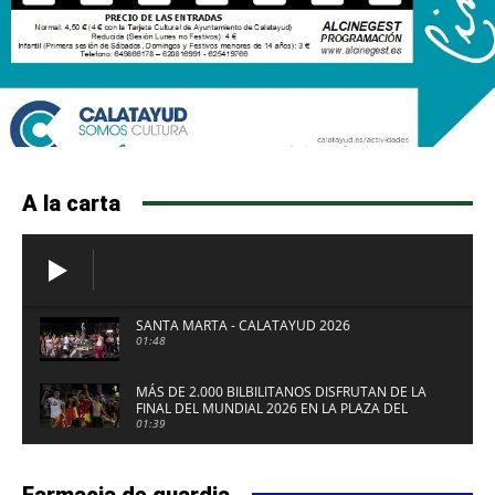
A la carta
SANTA MARTA - CALATAYUD 2026
01:48
MÁS DE 2.000 BILBILITANOS DISFRUTAN DE LA
FINAL DEL MUNDIAL 2026 EN LA PLAZA DEL
FUERTE DE CALATAYUD
01:39
Farmacia de guardia