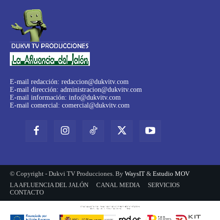
E-mail redacción:
redaccion@dukvitv.com
E-mail dirección:
administracion@dukvitv.com
E-mail información:
info@dukvitv.com
E-mail comercial:
comercial@dukvitv.com
© Copyright - Dukvi TV Producciones. By
WaysIT
&
Estudio MOV
LA AFLUENCIA DEL JALÓN
CANAL MEDIA
SERVICIOS
CONTACTO