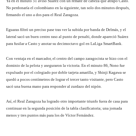
Ya en el minuto 51 avisó Suárez con un remate de cabeza que atrapó Casto.
No perdonaría el colombiano en la siguiente, tan solo dos minutos después,
firmando el uno a dos para el Real Zaragoza.
Eguaras filtró un preciso pase tras ver la subida por banda de Delmás, y el
lateral sacó un buen centro raso al punto de penalti, donde apareció Suárez
para fusilar a Casto y anotar su decimoctavo gol en LaLiga SmartBank.
Con ventaja en el marcador, el centro del campo zaragocista se hizo con el
dominio de la pelota y aseguraron la victoria. En el minuto 86, Nono fue
expulsado por el colegiado por doble tarjeta amarilla, y Shinji Kagawa se
quedó a pocos centímetros de lograr el tercer tanto visitante, pero Casto
sacó una buena mano para responder al zurdazo del nipón.
Así, el Real Zaragoza ha logrado otro importante triunfo fuera de casa para
continuar en la segunda posición de la tabla clasificatoria; una jornada
menos y tres puntos más para los de Víctor Fernández.