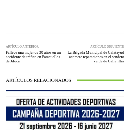
Facebook
Twitter
Pinterest
ARTÍCULO ANTERIOR
ARTÍCULO SIGUIENTE
Fallece una mujer de 30 años en un
La Brigada Municipal de Calatayud
accidente de tráfico en Paracuellos
acomete reparaciones en el sendero
de Jiloca
verde de Callejillas
ARTÍCULOS RELACIONADOS