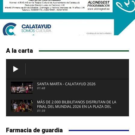
A la carta
SANTA MARTA - CALATAYUD 2026
01:48
MÁS DE 2.000 BILBILITANOS DISFRUTAN DE LA
FINAL DEL MUNDIAL 2026 EN LA PLAZA DEL
FUERTE DE CALATAYUD
01:39
Farmacia de guardia